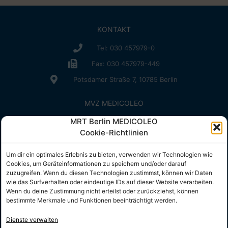
KONTAKT
Tel: 030 457979-0
Fax: 030 457979-449
Potsdamer Straße 7, 10785 Berlin
MVZ MEDICOLEO
MRT Berlin MEDICOLEO
Anfahrt
Cookie-Richtlinien
Kontakt
Bitte bewerten Sie uns
Um dir ein optimales Erlebnis zu bieten, verwenden wir Technologien wie
Cookies, um Geräteinformationen zu speichern und/oder darauf
INFO
RECHTLICHES
zuzugreifen. Wenn du diesen Technologien zustimmst, können wir Daten
wie das Surfverhalten oder eindeutige IDs auf dieser Website verarbeiten.
Unternehmen
Impressum
Wenn du deine Zustimmung nicht erteilst oder zurückziehst, können
Karriere
Datenschutz
bestimmte Merkmale und Funktionen beeinträchtigt werden.
MRT Berlin
Hygienebeauftragter
Was ist ein MRT?
Dienste verwalten