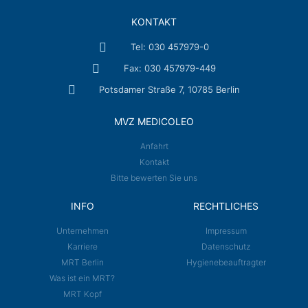
KONTAKT
Tel: 030 457979-0
Fax: 030 457979-449
Potsdamer Straße 7, 10785 Berlin
MVZ MEDICOLEO
Anfahrt
Kontakt
Bitte bewerten Sie uns
INFO
RECHTLICHES
Unternehmen
Impressum
Karriere
Datenschutz
MRT Berlin
Hygienebeauftragter
Was ist ein MRT?
MRT Kopf