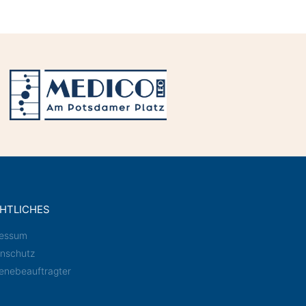
HTLICHES
ressum
nschutz
enebeauftragter