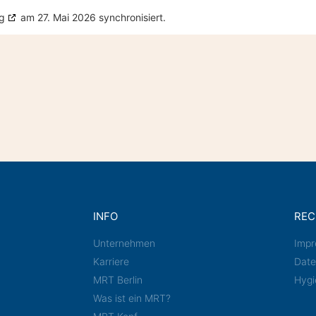
g
am 27. Mai 2026 synchronisiert.
INFO
REC
Unternehmen
Imp
Karriere
Date
MRT Berlin
Hygi
Was ist ein MRT?